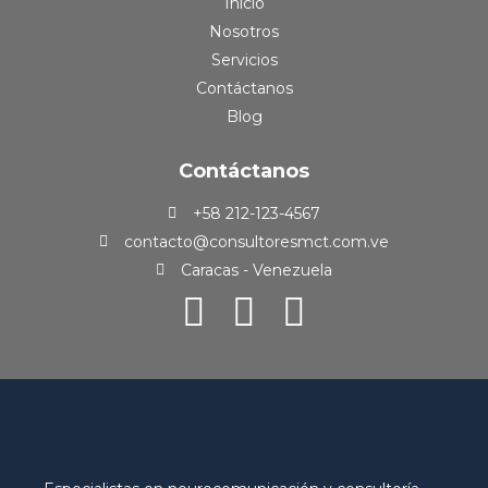
Inicio
Nosotros
Servicios
Contáctanos
Blog
Contáctanos
+58 212-123-4567
contacto@consultoresmct.com.ve
Caracas - Venezuela